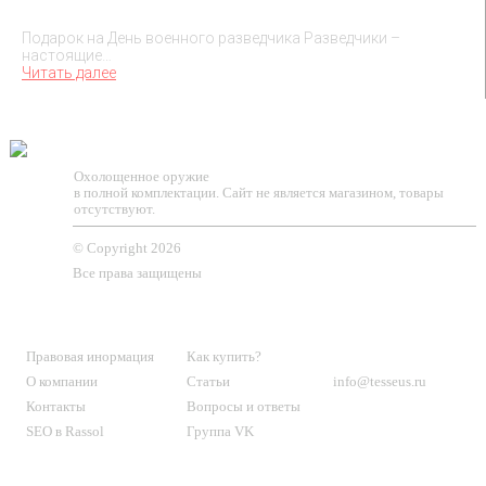
Подарок на День военного разведчика – 5 ноября
Подарок на День военного разведчика Разведчики –
настоящие…
Читать далее
TESSEUS.RU
Охолощенное оружие
в полной комплектации. Сайт не является магазином, товары
отсутствуют.
© Copyright 2026
Все права защищены
О МАГАЗИНЕ
КЛИЕНТАМ
КОНТАКТЫ
Правовая инормация
Как купить?
О компании
Статьи
info@tesseus.ru
Контакты
Вопросы и ответы
SEO в Rassol
Группа VK
Подпишитесь