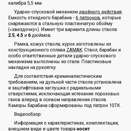
калибра 5,5 мм.
Ударно-спусковой механизм
двойного действия
.
Емкость откидного барабана -
6 патронов
, которые
снаряжаются в стальную пластинчатую обойму
(«звездочку»). Имеет три варианта длины ствола:
2.5
,
4.5
и
6
дюймов.
Рамка, кожух ствола, курок изготовлены из
конструкционного сплава
ZAMAK
. Ствол, барабан и
особо ответственные детали ударно-спускового
механизма выполнены из стали. Пластиковые
накладки на рукоятку.
Для соответствия криминалистическим
требованиям, на дульной части ствола установлена
и заштифтована заглушка с радиальными
отверстиями, исключающая истекание пороховых
газов вперед в осевом направлении ствола.
Каморы барабана сформированы под патрон 10ТК.
Видеообзор:
Информация о характеристиках, комплектации,
внешнем виде и цвете товара
носит