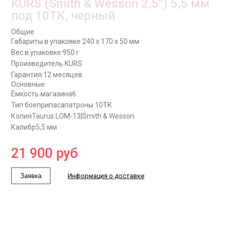
KURS (Smith & Wesson 2,5”) 5,5 мм
под 10ТК, черный
Общие
Габариты в упаковке:
240 x 170 x 50 мм
Вес в упаковке:
950 г
Производитель:
KURS
Гарантия:
12 месяцев
Основные
Ёмкость магазина
6
Тип боеприпаса
патроны 10ТК
Копия
Taurus LOM-13|Smith & Wesson
Калибр
5,5 мм
21 900
руб
Заявка
Информация о доставке