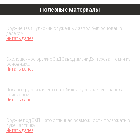
Полезные материалы
Охолощенное оружие ТОЗ
Оружие ТОЗ Тульский оружейный завод был основан в
далеком…
Читать далее
Охолощенное оружие ЗиД
Охолощенное оружие ЗиД Завод имени Дягтерева – один из
основных…
Читать далее
Подарок на юбилей руководителя
Подарок руководителю на юбилей Руководитель завода,
войсковой…
Читать далее
О макетах охолощенного оружия
Оружие под СХП – это отличная возможность подержать в
руке частичку…
Читать далее