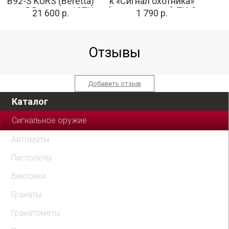
B92-S KURS (Beretta)
к «Сигнал охотника»
кал. 5,5 мм под 10ТК,
(трехзарядное) ПУ-3
21 600 р.
1 790 р.
фумо
Отзывы
Добавить отзыв
Каталог
Сигнальное оружие
Автоматы
Пистолеты
Винтовки
Гранаты
Гранатомёты