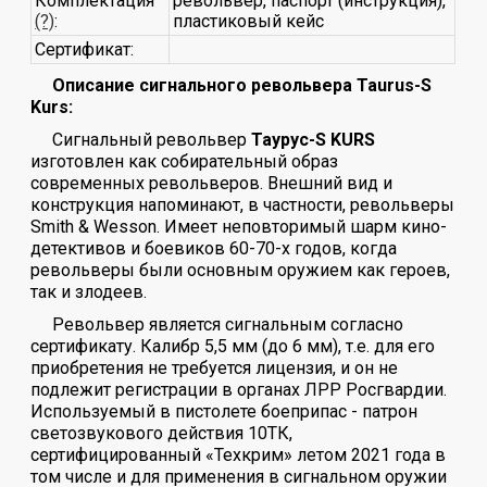
Комплектация
револьвер, паспорт (инструкция),
(?)
:
пластиковый кейс
Сертификат:
Описание сигнального револьвера Taurus-S
Kurs:
Сигнальный револьвер
Таурус-S KURS
изготовлен как собирательный образ
современных револьверов. Внешний вид и
конструкция напоминают, в частности, револьверы
Smith & Wesson. Имеет неповторимый шарм кино-
детективов и боевиков 60-70-х годов, когда
револьверы были основным оружием как героев,
так и злодеев.
Револьвер является сигнальным согласно
сертификату. Калибр 5,5 мм (до 6 мм), т.е. для его
приобретения не требуется лицензия, и он не
подлежит регистрации в органах ЛРР Росгвардии.
Используемый в пистолете боеприпас - патрон
светозвукового действия 10ТК,
сертифицированный «Техкрим» летом 2021 года в
том числе и для применения в сигнальном оружии