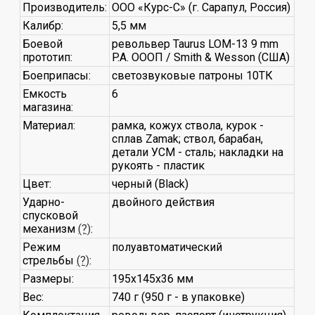
Производитель:
ООО «Курс-С» (г. Сарапул, Россия)
Калибр:
5,5 мм
Боевой
револьвер Taurus LOM-13 9 mm
прототип:
P.A. ОООП / Smith & Wesson (США)
Боеприпасы:
светозвуковые патроны 10ТК
Емкость
6
магазина:
Материал:
рамка, кожух ствола, курок -
сплав Zamak; ствол, барабан,
детали УСМ - сталь; накладки на
рукоять - пластик
Цвет:
черный (Black)
Ударно-
двойного действия
спусковой
механизм
(?)
:
Режим
полуавтоматический
стрельбы
(?)
:
Размеры:
195х145х36 мм
Вес:
740 г (950 г - в упаковке)