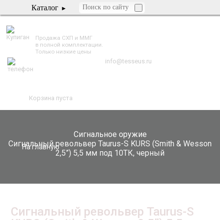
Каталог
TESSEUS.RU
Продажа СХП и ММГ
в полной комплектации.
Только низкие цены
info@tesseus.ru
Корзина пуста
Сигнальное оружие
Сигнальный револьвер Taurus-S KURS (Smith & Wesson
На главную
2,5”) 5,5 мм под 10ТК, черный
Сигнальный револьвер Taurus-S