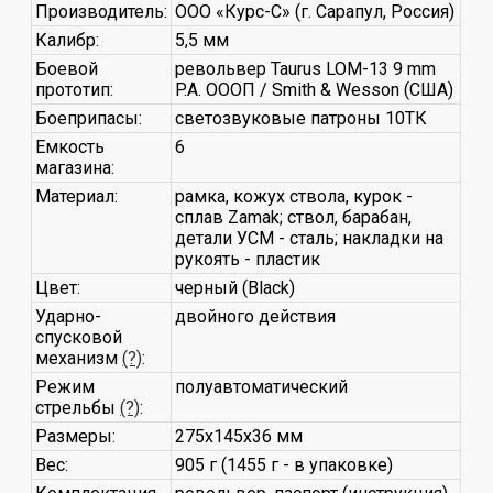
Производитель:
ООО «Курс-С» (г. Сарапул, Россия)
Калибр:
5,5 мм
Боевой
револьвер Taurus LOM-13 9 mm
прототип:
P.A. ОООП / Smith & Wesson (США)
Боеприпасы:
светозвуковые патроны 10ТК
Емкость
6
магазина:
Материал:
рамка, кожух ствола, курок -
сплав Zamak; ствол, барабан,
детали УСМ - сталь; накладки на
рукоять - пластик
Цвет:
черный (Black)
Ударно-
двойного действия
спусковой
механизм
(?)
:
Режим
полуавтоматический
стрельбы
(?)
:
Размеры:
275х145х36 мм
Вес:
905 г (1455 г - в упаковке)