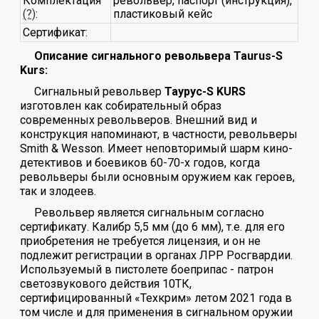
Комплектация
револьвер, паспорт (инструкция),
(?)
:
пластиковый кейс
Сертификат:
Описание сигнального револьвера Taurus-S
Kurs:
Сигнальный револьвер
Таурус-S KURS
изготовлен как собирательный образ
современных револьверов. Внешний вид и
конструкция напоминают, в частности, револьверы
Smith & Wesson. Имеет неповторимый шарм кино-
детективов и боевиков 60-70-х годов, когда
револьверы были основным оружием как героев,
так и злодеев.
Револьвер является сигнальным согласно
сертификату. Калибр 5,5 мм (до 6 мм), т.е. для его
приобретения не требуется лицензия, и он не
подлежит регистрации в органах ЛРР Росгвардии.
Используемый в пистолете боеприпас - патрон
светозвукового действия 10ТК,
сертифицированный «Техкрим» летом 2021 года в
том числе и для применения в сигнальном оружии