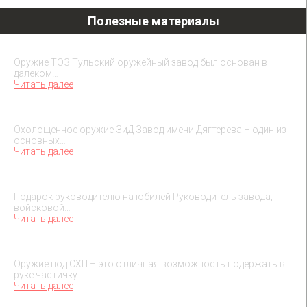
Полезные материалы
Охолощенное оружие ТОЗ
Оружие ТОЗ Тульский оружейный завод был основан в
далеком…
Читать далее
Охолощенное оружие ЗиД
Охолощенное оружие ЗиД Завод имени Дягтерева – один из
основных…
Читать далее
Подарок на юбилей руководителя
Подарок руководителю на юбилей Руководитель завода,
войсковой…
Читать далее
О макетах охолощенного оружия
Оружие под СХП – это отличная возможность подержать в
руке частичку…
Читать далее