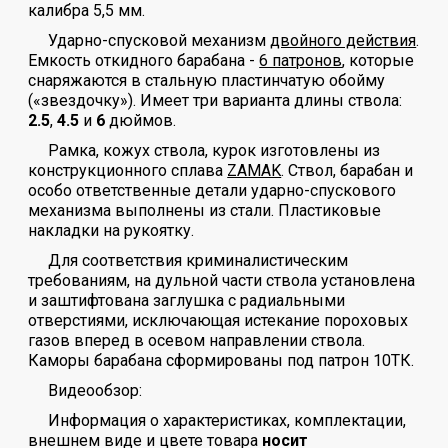
калибра 5,5 мм.
Ударно-спусковой механизм
двойного действия
.
Емкость откидного барабана -
6 патронов
, которые
снаряжаются в стальную пластинчатую обойму
(«звездочку»). Имеет три варианта длины ствола:
2.5
,
4.5
и
6
дюймов.
Рамка, кожух ствола, курок изготовлены из
конструкционного сплава
ZAMAK
. Ствол, барабан и
особо ответственные детали ударно-спускового
механизма выполнены из стали. Пластиковые
накладки на рукоятку.
Для соответствия криминалистическим
требованиям, на дульной части ствола установлена
и заштифтована заглушка с радиальными
отверстиями, исключающая истекание пороховых
газов вперед в осевом направлении ствола.
Каморы барабана сформированы под патрон 10ТК.
Видеообзор:
Информация о характеристиках, комплектации,
внешнем виде и цвете товара
носит