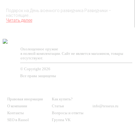
Подарок на День военного разведчика – 5 ноября
Подарок на День военного разведчика Разведчики –
настоящие…
Читать далее
TESSEUS.RU
Охолощенное оружие
в полной комплектации. Сайт не является магазином, товары
отсутствуют.
© Copyright 2026
Все права защищены
О МАГАЗИНЕ
КЛИЕНТАМ
КОНТАКТЫ
Правовая инормация
Как купить?
О компании
Статьи
info@tesseus.ru
Контакты
Вопросы и ответы
SEO в Rassol
Группа VK
Подпишитесь