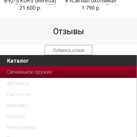
B92-S KURS (Beretta)
к «Сигнал охотника»
кал. 5,5 мм под 10ТК,
(трехзарядное) ПУ-3
21 600 р.
1 790 р.
фумо
Отзывы
Добавить отзыв
Каталог
Сигнальное оружие
Автоматы
Пистолеты
Винтовки
Гранаты
Гранатомёты