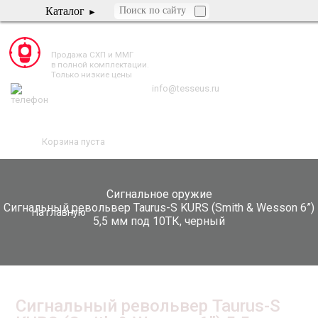
Каталог
TESSEUS.RU
Продажа СХП и ММГ
в полной комплектации.
Только низкие цены
info@tesseus.ru
Корзина пуста
Сигнальное оружие
Сигнальный револьвер Taurus-S KURS (Smith & Wesson 6”)
На главную
5,5 мм под 10ТК, черный
Сигнальный револьвер Taurus-S