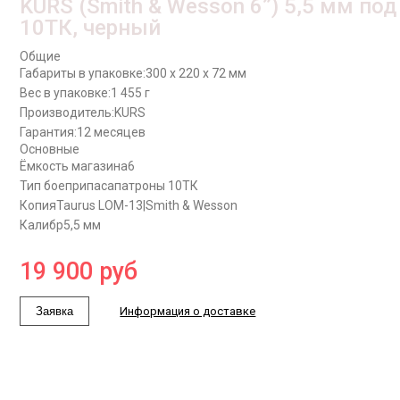
KURS (Smith & Wesson 6”) 5,5 мм под
10ТК, черный
Общие
Габариты в упаковке:
300 x 220 x 72 мм
Вес в упаковке:
1 455 г
Производитель:
KURS
Гарантия:
12 месяцев
Основные
Ёмкость магазина
6
Тип боеприпаса
патроны 10ТК
Копия
Taurus LOM-13|Smith & Wesson
Калибр
5,5 мм
19 900
руб
Заявка
Информация о доставке