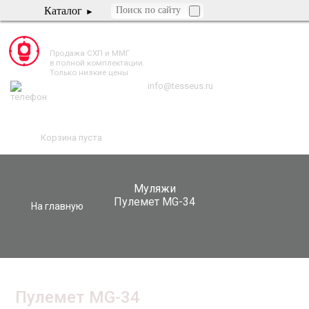
Каталог
TESSEUS.RU
Продажа СХП и ММГ
в полной комплектации.
Только низкие цены
info@tesseus.ru
Корзина пуста
Муляжи
Пулемет MG-34
На главную
Пулемет MG-34