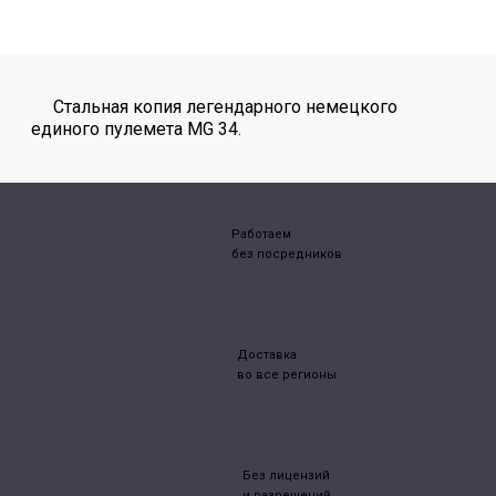
Стальная копия легендарного немецкого
единого пулемета MG 34.
Работаем
без посредников
Доставка
во все регионы
Без лицензий
и разрешений