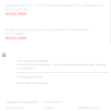
Оружие под СХП – это отличная возможность подержать в
руке частичку…
Читать далее
Подарок на День военного разведчика – 5 ноября
Подарок на День военного разведчика Разведчики –
настоящие…
Читать далее
TESSEUS.RU
Охолощенное оружие
в полной комплектации. Сайт не является магазином, товары
отсутствуют.
© Copyright 2026
Все права защищены
О МАГАЗИНЕ
КЛИЕНТАМ
КОНТАКТЫ
Правовая инормация
Как купить?
О компании
Статьи
info@tesseus.ru