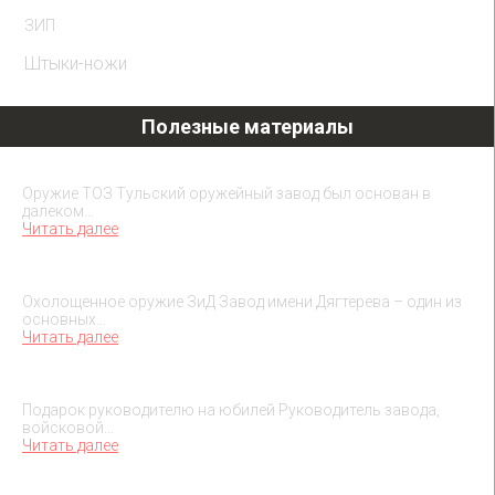
ЗИП
Штыки-ножи
Полезные материалы
Охолощенное оружие ТОЗ
Оружие ТОЗ Тульский оружейный завод был основан в
далеком…
Читать далее
Охолощенное оружие ЗиД
Охолощенное оружие ЗиД Завод имени Дягтерева – один из
основных…
Читать далее
Подарок на юбилей руководителя
Подарок руководителю на юбилей Руководитель завода,
войсковой…
Читать далее
О макетах охолощенного оружия