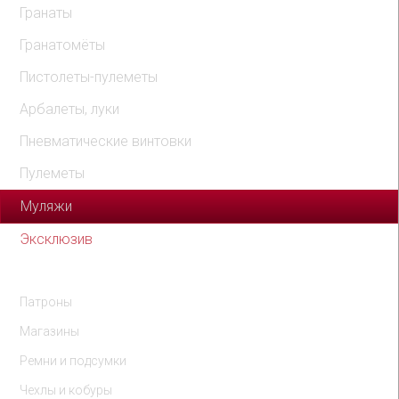
Гранаты
Гранатомёты
Пистолеты-пулеметы
Арбалеты, луки
Пневматические винтовки
Пулеметы
Муляжи
Эксклюзив
Комплектующие
Патроны
Магазины
Ремни и подсумки
Чехлы и кобуры