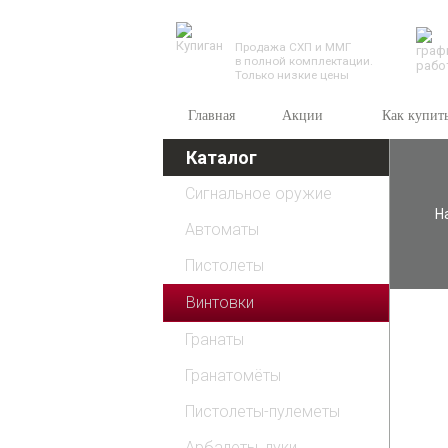
TESSEUS.RU
Продажа СХП и ММГ
в полной комплектации.
Только низкие цены
Главная
Акции
Как купит
Каталог
Сигнальное оружие
Н
Автоматы
Пистолеты
Винтовки
Гранаты
Гранатомёты
Пистолеты-пулеметы
Арбалеты, луки