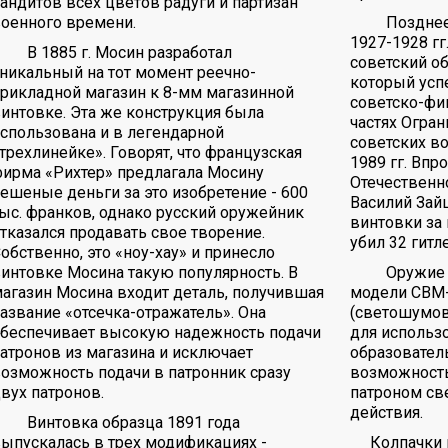
андитов всех цветов радуги и партизан
оенного времени.
Позднее 
1927-1928 г
В 1885 г. Мосин разработал
советский о
никальный на тот момент реечно-
который усп
рикладной магазин к 8-мм магазинной
советско-фин
интовке. Эта же конструкция была
частях Огран
спользована и в легендарной
советских во
трехлинейке». Говорят, что французская
1989 гг. Впр
ирма «Рихтер» предлагала Мосину
Отечественн
ешеные деньги за это изобретение - 600
Василий Зай
ыс. франков, однако русский оружейник
винтовки за
тказался продавать свое творение.
убил 32 гитл
обственно, это «ноу-хау» и принесло
интовке Мосина такую популярность. В
Оружие с
агазин Мосина входит деталь, получившая
модели СВМ-
азвание «отсечка-отражатель». Она
(светошумов
обеспечивает высокую надежность подачи
для использ
атронов из магазина и исключает
образователь
озможность подачи в патронник сразу
возможность
вух патронов.
патроном св
действия.
Винтовка образца 1891 года
ыпускалась в трех модификациях -
Колпачки 