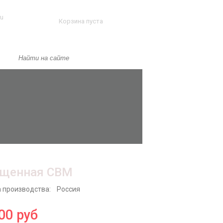
ru
Корзина пуста
ощенная СВМ
 производства:
Россия
00
руб