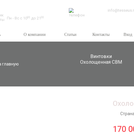
Время работы:
info@tesseus.
Пн - Вс с 10
00
до 21
00
ь
О компании
Статьи
Контакты
Вход
Винтовки
Охолощенная СВМ
а главную
Охол
Страна
170 0