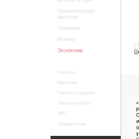
Пневматические
винтовки
Пулеметы
Муляжи
Эксклюзив
Комплектующие
Патроны
Магазины
Ремни и подсумки
«
Чехлы и кобуры
р
ЗИП
О
и
Штыки-ножи
о
у