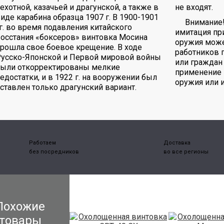
ехотной, казачьей и драгунской, а также в
не входят.
иде карабина образца 1907 г. В 1900-1901
Внимание
г. во время подавления китайского
имитация пр
осстания «боксеров» винтовка Мосина
оружия може
рошла свое боевое крещение. В ходе
работников 
Русско-Японской и Первой мировой войны
или граждан 
были откорректированы мелкие
применение 
едостатки, и в 1922 г. на вооружении был
оружия или 
ставлен только драгунский вариант.
Работаем
Доставка
без посредников
во все регионы
Похожие
товары