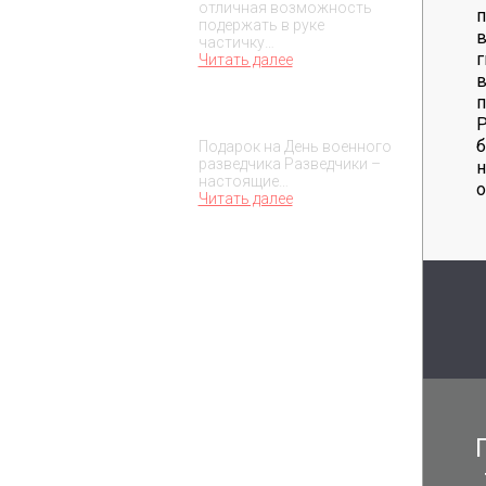
отличная возможность
п
подержать в руке
в
частичку…
г
Читать далее
в
п
Подарок на День военного
разведчика – 5 ноября
Подарок на День военного
разведчика Разведчики –
н
настоящие…
о
Читать далее