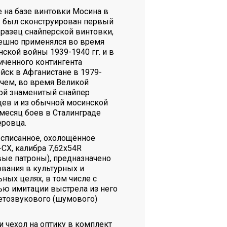
на базе винтовки Мосина в
г. был сконструирован первый
бразец снайперской винтовки,
ешно применялся во время
ской войны 1939-1940 гг. и в
иченного контингента
йск в Афганистане в 1979-
очем, во время Великой
ой знаменитый снайпер
цев и из обычной мосинской
 месяц боев в Сталинграде
еровца.
писанное, охолощённое
СХ, калибра 7,62x54R
ые патроны), предназначено
ования в культурных и
ных целях, в том числе с
ю имитации выстрела из него
етозвукового (шумового)
и чехол на оптику в комплект