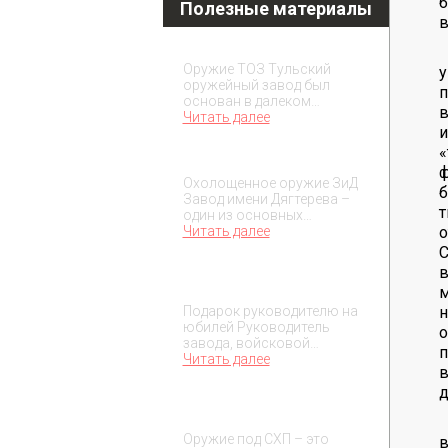
б
Полезные материалы
в
Охолощенное оружие ТОЗ
Оружие ТОЗ Тульский
у
оружейный завод был
п
основан в далеком…
в
Читать далее
и
«
Охолощенное оружие ЗиД
ф
Охолощенное оружие ЗиД
б
Завод имени Дягтерева –
т
один из основных…
о
Читать далее
С
в
Подарок на юбилей
руководителя
м
н
Подарок руководителю на
юбилей Руководитель
завода, войсковой…
п
Читать далее
в
д
О макетах охолощенного
оружия
Оружие под СХП – это
в